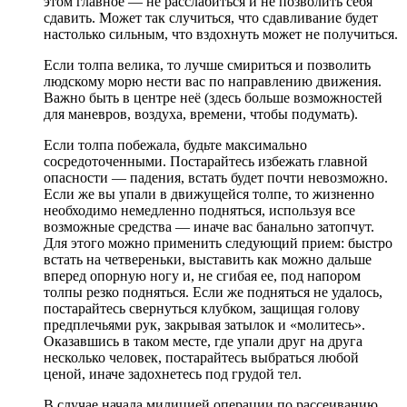
этом главное — не расслабиться и не позволить себя
сдавить. Может так случиться, что сдавливание будет
настолько сильным, что вздохнуть может не получиться.
Если толпа велика, то лучше смириться и позволить
людскому морю нести вас по направлению движения.
Важно быть в центре неё (здесь больше возможностей
для маневров, воздуха, времени, чтобы подумать).
Если толпа побежала, будьте максимально
сосредоточенными. Постарайтесь избежать главной
опасности — падения, встать будет почти невозможно.
Если же вы упали в движущейся толпе, то жизненно
необходимо немедленно подняться, используя все
возможные средства — иначе вас банально затопчут.
Для этого можно применить следующий прием: быстро
встать на четвереньки, выставить как можно дальше
вперед опорную ногу и, не сгибая ее, под напором
толпы резко подняться. Если же подняться не удалось,
постарайтесь свернуться клубком, защищая голову
предплечьями рук, закрывая затылок и «молитесь».
Оказавшись в таком месте, где упали друг на друга
несколько человек, постарайтесь выбраться любой
ценой, иначе задохнетесь под грудой тел.
В случае начала милицией операции по рассеиванию