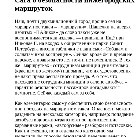
Сага о безопасности нижегородских
маршруток
Наш, почти двухмиллионный город прочно сел на
маршрутное такси – «маршрутки». Шашечки на дверях
избитых «ПАЗиков» да слово такси уже не
воспринимается как издевка — привыкли. Ещё при
Николае II, на входах в общественные парки Санкт-
Петербурга висели таблички с надписью: «Собакам и
солдатам вход воспрещен». Сейчас вроде бы и время не
царское, а нравы за сто лет почти не изменились. В тех
же «маршрутках» сотрудникам милиции унизительно
(красным по желтому) напомнят, что их удостоверения
не дают права бесплатного проезда. А о том, что
нахождение сотрудника милиции в салоне автобуса –
гарантия безопасности пассажиров догадываются
немногие. Сейчас каждый сам за себя.
Как элементарно самому обеспечить свою безопасность
при поездках на маршрутном такси. Опасности можно
разделить на несколько категорий, например: попадание
автобуса в дорожно-транспортное происшествие,
карманные кражи, «автобусные» разборки и потасовки.
Как ни смешно, но в отдельную категорию мы
выделили бы способы безопасной передачи денег по