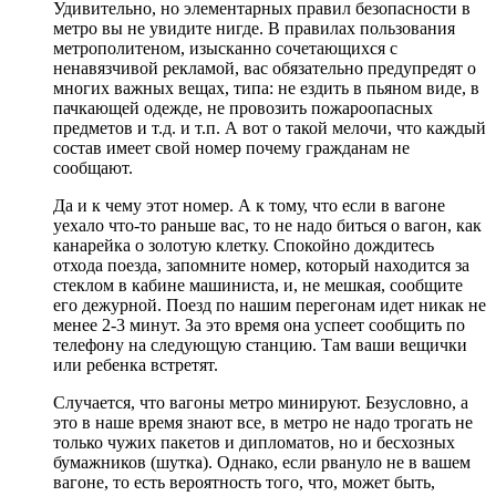
Удивительно, но элементарных правил безопасности в
метро вы не увидите нигде. В правилах пользования
метрополитеном, изысканно сочетающихся с
ненавязчивой рекламой, вас обязательно предупредят о
многих важных вещах, типа: не ездить в пьяном виде, в
пачкающей одежде, не провозить пожароопасных
предметов и т.д. и т.п. А вот о такой мелочи, что каждый
состав имеет свой номер почему гражданам не
сообщают.
Да и к чему этот номер. А к тому, что если в вагоне
уехало что-то раньше вас, то не надо биться о вагон, как
канарейка о золотую клетку. Спокойно дождитесь
отхода поезда, запомните номер, который находится за
стеклом в кабине машиниста, и, не мешкая, сообщите
его дежурной. Поезд по нашим перегонам идет никак не
менее 2-3 минут. За это время она успеет сообщить по
телефону на следующую станцию. Там ваши вещички
или ребенка встретят.
Случается, что вагоны метро минируют. Безусловно, а
это в наше время знают все, в метро не надо трогать не
только чужих пакетов и дипломатов, но и бесхозных
бумажников (шутка). Однако, если рвануло не в вашем
вагоне, то есть вероятность того, что, может быть,