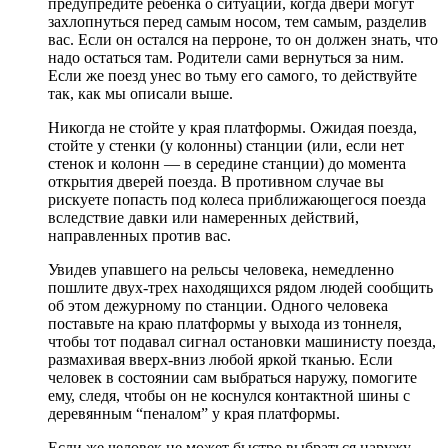
предупредите ребенка о ситуации, когда двери могут
захлопнуться перед самым носом, тем самым, разделив
вас. Если он остался на перроне, то он должен знать, что
надо остаться там. Родители сами вернуться за ним.
Если же поезд унес во тьму его самого, то действуйте
так, как мы описали выше.
Никогда не стойте у края платформы. Ожидая поезда,
стойте у стенки (у колонны) станции (или, если нет
стенок и колонн — в середине станции) до момента
открытия дверей поезда. В противном случае вы
рискуете попасть под колеса приближающегося поезда
вследствие давки или намеренных действий,
направленных против вас.
Увидев упавшего на рельсы человека, немедленно
пошлите двух-трех находящихся рядом людей сообщить
об этом дежурному по станции. Одного человека
поставьте на краю платформы у выхода из тоннеля,
чтобы тот подавал сигнал остановки машинисту поезда,
размахивая вверх-вниз любой яркой тканью. Если
человек в состоянии сам выбраться наружу, помогите
ему, следя, чтобы он не коснулся контактной шины с
деревянным “пеналом” у края платформы.
Если же человек не может быстро выбраться наружу