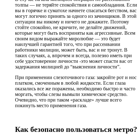
толпы — не теряйте спокойствия и самообладания. Если
вы в горячке и суматохе начнете спасаться бегством, вас
могут логично принять за одного из зачинщиков. В этой
ситуации вы никому и ничего не докажите. Поэтому
стойте спокойно, не кричите, не делайте движений,
которые могут быть восприняты как агрессивные. Всем
своим видом выражайте миролюбие — это будет
наилучшей гарантией того, что при рассеивании
работники милиции, может быть, вас и не тронут. В
таких случаях, а, впрочем и всегда, полезно иметь при
себе удостоверение личности -это может спасти вас от
задержания милицией до “выяснения личности”.
При применении слезоточивого газа: закройте рот и нос
платком, смоченным в любой жидкости. Если глаза
оказались все же поражены, необходимо быстро и часто
моргать, чтобы слезы вымыли химическое средство.
Очевидно, что при таком «раскладе» лучше всего
покинуть место применения газа.
Как безопасно пользоваться метро?