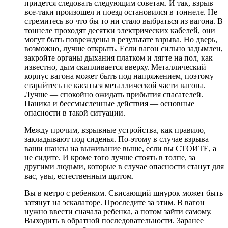
придется следовать следующим советам. И так, взрыв
все-таки произошел и поезд остановился в тоннеле. Не
стремитесь во что бы то ни стало выбраться из вагона. В
тоннеле проходят десятки электрических кабелей, они
могут быть повреждены в результате взрыва. Но дверь,
возможно, лучше открыть. Если вагон сильно задымлен,
закройте органы дыхания платком и лягте на пол, как
известно, дым скапливается вверху. Металлический
корпус вагона может быть под напряжением, поэтому
старайтесь не касаться металлической части вагона.
Лучше — спокойно ожидать прибытия спасателей.
Паника и бессмысленные действия — основные
опасности в такой ситуации.
Между прочим, взрывные устройства, как правило,
закладывают под сиденья. По-этому в случае взрыва
ваши шансы на выживание выше, если вы СТОИТЕ, а
не сидите. И кроме того лучше стоять в толпе, за
другими людьми, которые в случае опасности станут для
вас, увы, естественным щитом.
Вы в метро с ребенком. Свисающий шнурок может быть
затянут на эскалаторе. Проследите за этим. В вагон
нужно ввести сначала ребенка, а потом зайти самому.
Выходить в обратной последовательности. Заранее