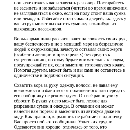
попытке отвлечь вас и завязать разговор. Постарайтесь
не засыпать и не забываться (читать) во время движения,
не заглядываться в окно, если на полу стоит ваша сумка
или чемодан. Избегайте стоять около дверей, т.к. здесь у
вас из рук может выхватить сумочку кто-нибудь из
выходящих пассажиров.
Воры-карманники рассчитывают на ловкость своих рук,
вашу беспечность и не в меньшей мере на безразличие
людей к окружающим, зачастую оставляя своих жертв
(особенно женщин и престарелых) без средств к
существованию, поэтому будьте внимательны к людям,
предупреждайте их, если заметили готовящуюся кражу.
Помогая другим, может быть и вы сами не останетесь в
одиночестве в подобной ситуации.
Схватить вора за руку, одежду, волосы, не давая ему
возможности избавиться от похищенного или передать
его сообщнику не рекомендуем. Он всё равно улику
сбросит. В руках у него может быть лезвие для
разрезания сумок и одежды. В отчаянии он может
нанести вам порезы и выскочить из автобуса даже на
ходу. Как правило, карманник не работает в одиночку.
Вас просто побьют сообщники. Узнать их трудно.
Одеваются они хорошо, отличаясь от того, кто