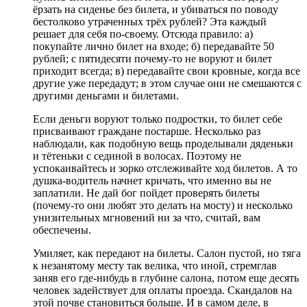
ёрзать на сиденье без билета, и убиваться по поводу
бестолково утраченных трёх рублей? Эта каждый
решает для себя по-своему. Отсюда правило: а)
покупайте лично билет на входе; б) передавайте 50
рублей; с пятидесяти почему-то не воруют и билет
приходит всегда; в) передавайте свои кровные, когда все
другие уже передадут; в этом случае они не смешаются с
другими деньгами и билетами.
Если деньги воруют только подростки, то билет себе
присваивают граждане постарше. Несколько раз
наблюдали, как подобную вещь проделывали дяденьки
и тётеньки с сединой в волосах. Поэтому не
успокаивайтесь и зорко отслеживайте ход билетов. А то
душка-водитель начнет кричать, что именно вы не
заплатили. Не дай бог пойдет проверять билеты
(почему-то они любят это делать на мосту) и несколько
унизительных мгновений ни за что, считай, вам
обеспечены.
Умиляет, как передают на билеты. Салон пустой, но тяга
к незанятому месту так велика, что иной, стремглав
заняв его где-нибудь в глубине салона, потом еще десять
человек задействует для оплаты проезда. Скандалов на
этой почве становиться больше. И в самом деле, в