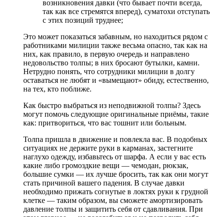
возникновения давки (что бывает почти всегда,
так как все стремятся вперед), суматохи отступать
с этих позиций труднее;
Это может показаться забавным, но находиться рядом с
работниками милиции также весьма опасно, так как на
них, как правило, в первую очередь и направлено
недовольство толпы; в них бросают бутылки, камни.
Нетрудно понять, что сотрудники милиции в долгу
оставаться не любят и «вымещают» обиду, естественно,
на тех, кто поближе.
Как быстро выбраться из неподвижной толпы? Здесь
могут помочь следующие оригинальные приёмы, такие
как: притвориться, что вас тошнит или больным.
Толпа пришла в движение и повлекла вас. В подобных
ситуациях не держите руки в карманах, застегните
наглухо одежду, избавьтесь от шарфа. А если у вас есть
какие либо громоздкие вещи — чемодан, рюкзак,
большие сумки — их лучше бросить, так как они могут
стать причиной вашего падения. В случае давки
необходимо прижать согнутые в локтях руки к грудной
клетке — таким образом, вы сможете амортизировать
давление толпы и защитить себя от сдавливания. При