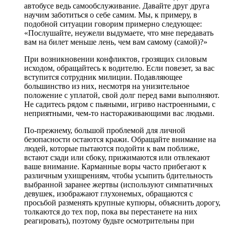
автобусе ведь самообслуживание. Давайте друг друга
научим заботиться о себе самим. Мы, к примеру, в
подобной ситуации говорим примерно следующее:
«Послушайте, неужели выдумаете, что мне передавать
вам на билет меньше лень, чем вам самому (самой)?»
При возникновении конфликтов, грозящих силовым
исходом, обращайтесь к водителю. Если повезет, за вас
вступится сотрудник милиции. Подавляющее
большинство из них, несмотря на унизительное
положение с уплатой, свой долг перед вами выполняют.
Не садитесь рядом с пьяными, игриво настроенными, с
неприятными, чем-то настораживающими вас людьми.
По-прежнему, большой проблемой для личной
безопасности остаются кражи. Обращайте внимание на
людей, которые пытаются подойти к вам поближе,
встают сзади или сбоку, прижимаются или отвлекают
ваше внимание. Карманные воры часто прибегают к
различным ухищрениям, чтобы усыпить бдительность
выбранной заранее жертвы (используют симпатичных
девушек, изображают глухонемых, обращаются с
просьбой разменять крупные купюры, объяснить дорогу,
толкаются до тех пор, пока вы перестанете на них
реагировать), поэтому будьте осмотрительны при