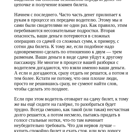
цепочке и получение взамен билета.
Начнем с последнего. Часто часть денег прилипает к
рукам в процессе их передачи водителю. Этому мы и
сами были свидетелями не один раз. Как правило, этим
перебиваются несознательные подростки. Вторая
опасность, ваши деньги потеряются в сложных
операциях со сдачей со сложных сумм, к примеру, с
сотни два билета. К тому же, если подобное надо
одновременно сделать по отношению к двум — трем
разменам. Ваши деньги в виде сдачи уйдут к другому
пассажиру. Не многие в процессе вашей разборки с
водителем догадаются, что взяли именно ваши деньги.
А если и догадаются, сразу отдать не решатся, а потом и
тем более. Кстати не потому, что они плохие люди,
просто не решившись сразу, не сумеют найти слов,
чтобы сделать это позднее.
Если при этом водитель отоварит на сдачу билет, к тому
же вы ещё сидите на галёрке, то разобраться будет
трудно. Всегда смешно, как такой (или такая) несчастная
долго решается, а потом несмело, пытаясь придать в
голосе стальные нотки, что-то там начинает
неубедительно требовать. Что для нервов лучше –
купить спокойно билет и ехать стоя, или всю дорогу