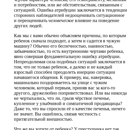
и потребностям, или же обстоятельствам, связанным с
ситуацией. Ошибка атрибуции заключается в тенденции
сторонних наблюдателей недооценивать ситуационное
и переоценивать
человеческое
влияние на поведение
других людей.
Как мы с вами обычно объясняем причины, по которым
ребенок сначала подходит, а затем и садится в чужую
машину? Обычно его беспечностью, наивностью,
забывчивостью, то есть внутренними чертами ребенка,
явно совершая фундаментальную ошибку атрибуции.
Непреодолимая сила подобных ситуаций заключается в
том, что не только ребенок, а далеко и не каждый
взрослый способен преодолеть инерцию ситуации
начавшегося общения. К примеру, вы, наверняка,
машинально поздороваетесь на улице с чужим
человеком, который первым, приняв вас за кого-то
другого, дружелюбно поприветствовал. Или вы никогда
не чертыхались, что ли, грызя чёрствое печенье,
купленное у улыбчивой и симпатичной продавщицы?
Даже то, что вы спросили её о качестве печенья, ничего
не значит. Вы ошиблись, связав честность с
притягательной внешностью.
Что же вы хотите от ребенка? У преступника нет так