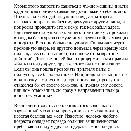
Кроме этого запретить садиться в чужие машины и идти
куда-нибудь с незнакомыми людьми, даже к себе домой.
Представьте себе добродушного дядьку, который
назвался понравившейся ему девчушке другом папы, и
попросил проводить его к нему, так как забыл адрес.
Бдительные старушки так ничего и не поймут, провожая
взглядом балагурящего мужчину с девчонкой, заходящих
в подъезд. Его они больше не увидят. Он выйдет через
проходную дверь, из другого подъезда через крышу или
подвал, а её, если и живой, то в шоке от развратных
действий. Достаточно, ей было придерживаться правила
«быть на виду друг у друга», этого бы не произошло.
Если бы она пошла провожать приятеля папы с
подругой, всё было бы иначе. Или, подойди «пацан» не
в одиночку, а с другом к двери иномарки, преступник
отказался бы от своего замысла, и, нужная ему дорога
или дом отыскались бы сразу в направлении пальца
юного «Сусанина».
Воспрепятствовать сцеплению этого колёсика в
заряженный механизм преступного замысла можно,
избегая безлюдных мест. Известно, человек любого
возраста обладает гораздо большей защищенностью,
пребывая на виду у других и держась многолюдных