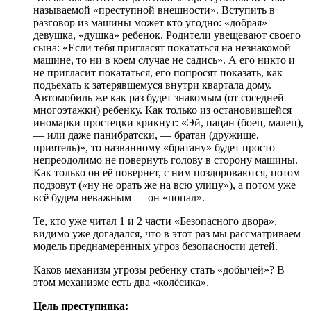
называемой «преступной внешности». Вступить в
разговор из машины может кто угодно: «добрая»
девушка, «душка» ребенок. Родители увещевают своего
сына: «Если тебя пригласят покататься на незнакомой
машине, то ни в коем случае не садись». А его никто и
не пригласит покататься, его попросят показать, как
подъехать к затерявшемуся внутри квартала дому.
Автомобиль же как раз будет знакомым (от соседней
многоэтажки) ребенку. Как только из остановившейся
иномарки простецки крикнут: «Эй, пацан (боец, малец),
— или даже панибратски, — братан (дружище,
приятель)», то названному «братану» будет просто
непреодолимо не повернуть голову в сторону машины.
Как только он её повернет, с ним поздороваются, потом
подзовут («ну не орать же на всю улицу»), а потом уже
всё будем неважным — он «попал».
Те, кто уже читал 1 и 2 части «Безопасного двора»,
видимо уже догадался, что в этот раз мы рассматриваем
модель преднамеренных угроз безопасности детей.
Каков механизм угрозы ребенку стать «добычей»? В
этом механизме есть два «колёсика».
Цель преступника: