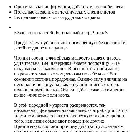
Оригинальная информация, добытая изнутри бизнеса
Полезные сведения от технических специалистов
Бесценные советы от сотрудников охраны
Безопасность детей: Безопасный двор. Часть 3.
Продолжаем публикацию, посвященную безопасности
детей во дворе и на улице.
Что ни говори, а житейская мудрость нашего народа
удивительна. Вы, наверняка, знаете пословицу: «Не
искушай козла капустой». В ней, как вы понимаете,
выражается мысль о том, что сам по себе козел без
сомнения скотина порядочная. Однако силу влияния на
него наличия капусты, как ситуационного фактора,
недооценивать нельзя. Эта сила, без всякого сомнения,
выше «личной» воли козла.
В этой народной мудрости раскрывается, так
называемая, фундаментальная ошибка атрибуции. Этим
термином называют психологическую закономерность
того, как люди объясняют поведение других.
Приписывают ли они причину действий устойчивым
чертам характера человека, его темпераменту, желаниям