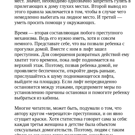
мест. Значит, необходимо однозначно запретить гулять в
прилегающих к дому глухих местах. Второй вывод из
этого правила заключается в том, чтобы в случае чего
немедленно выбегать на людное место. И третий —
уметь просить помощи у окружающих.
Время — вторая составляющая любого преступного
механизма. Ведь его нужно иметь, хотя и совсем
немного. Представьте себе, что вы позвали ребенка с
прогулки домой. Вместе с ним в лифт зашел
преступник. Для совершения развратных действий ему
хватит того времени, пока лифт поднимается на
верхний этаж. Поэтому, позвав ребенка домой, не
проявляете беспечности, откройте дверь раньше,
прислушайтесь к шуму поднимающегося лифта,
выйдите на площадку. Если лифт непредвиденно
остановится между этажами, предпримите меры по
установлению причины остановки и помогите ребенку
выбраться из кабины.
Многие читатели, может быть, подумали о том, что
автору кругом «мерещатся» преступники, и он явно
сгущает краски. Хотя статистика говорит сама за себя:
каждая третья женщина в детстве была объектом
сексуальных домогательств. Поэтому, людям с таким